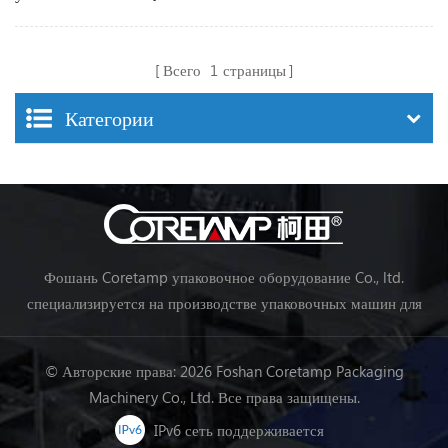
печенья, вафельного
хлеба
Всего
1
страницы
Категории
Фошань Coretamp упаковочное оборудование Co., ltd.
специализируется на производстве упаковочных машин для
подушек, вертикальных упаковочных машин, упаковочных
машин для линий пищевой промышленности, упаковочных
© Авторские права: 2026 Foshan Coretamp Packaging
машин для овощей, упаковочные машины и др.
Machinery Co., Ltd. Все права защищены.
IPv6 сеть поддерживается