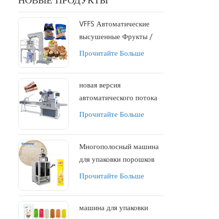
VFFS Автоматические
высушенные Фрукты /
кешью гайка / миндаль
Прочитайте Больше
упаковочная машина
новая версия
автоматического потока
еды Конфеты / Шоколад /
Прочитайте Больше
энергия / мюсли /
протеин машина для
Многополосный машина
упаковки баров
для упаковки порошков
Прочитайте Больше
машина для упаковки