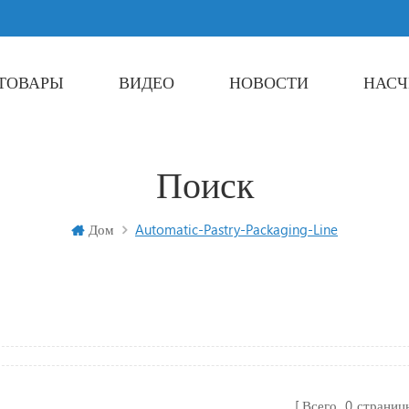
ТОВАРЫ
ВИДЕО
НОВОСТИ
НАСЧ
Powder Packaging Machine
Многополосный упаковочная машина
Liquid Packaging Machine
Sachet Packaging Machine
Поиск
Дом
Automatic-Pastry-Packaging-Line
Всего
0
страниц