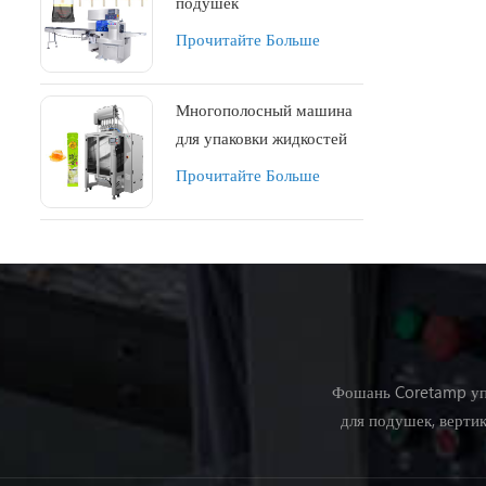
подушек
Прочитайте Больше
Многополосный машина
для упаковки жидкостей
ZV-L10L
Прочитайте Больше
Фошань Coretamp упа
для подушек, верти