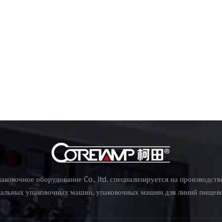
ковочное оборудование Co., ltd. специализируется на производст
кальных упаковочных машин, упаковочных машин для линий пище
упаковочных машин для овощей, упаковочные машины и др.