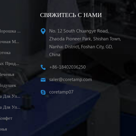
СВЯЖИТЕСЬ С НАМИ
Машина Для Упаковки Порошка Кофе
No. 12 South Chuangye Road,
Zhaoda Pioneer Park, Shishan Town,
Многополосный Упаковочная Машина
Nanhai District, Foshan City, GD,
отока
China
Линия Упаковки Пищевых Продуктов
+86-18402036250
Печенья
saler@coretamp.com
Подушек
coretamp07
Многополосный Машина Для Упаковки Порошков
Многополосный Машина Для Упаковки Гранул
Конфет
нья