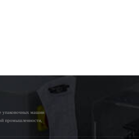
ве упаковочных машин
вой промышленности,